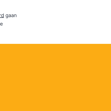
rd
gaan
te