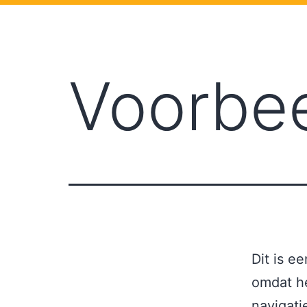
Voorbee
Dit is e
omdat he
navigati