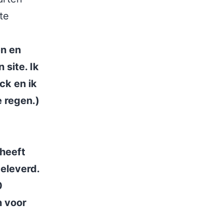
te
en en
 site. Ik
ck en ik
 regen.)
heeft
eleverd.
0
n voor