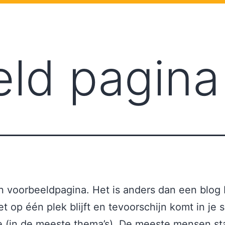
HOME
CONTACT
ld pagina
en voorbeeldpagina. Het is anders dan een blog 
t op één plek blijft en tevoorschijn komt in je s
e (in de meeste thema’s). De meeste mensen st