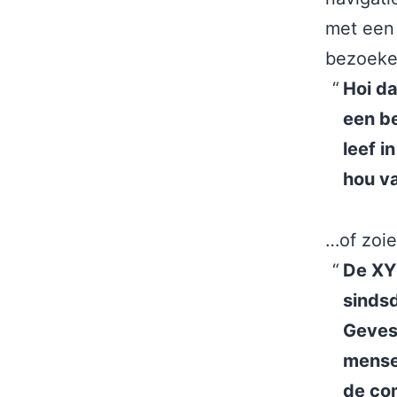
met een 
bezoeker
Hoi da
een be
leef i
hou va
…of zoiet
De XY
sindsd
Geves
mensen
de co