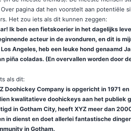
Over pagina dat hen voorstelt aan potentiële si
s. Het zou iets als dit kunnen zeggen:
ar! Ik ben een fietskoerier in het dagelijks lev
ginnende acteur in de avonduren, en dit is mijn
n Los Angeles, heb een leuke hond genaamd Ja
n piña coladas. (En overvallen worden door de
s als dit:
Z Doohickey Company is opgericht in 1971 en 
ien kwalitatieve doohickeys aan het publiek g
tigd in Gotham City, heeft XYZ meer dan 200
 in dienst en doet allerlei fantastische dinge
mmunity in Gotham.