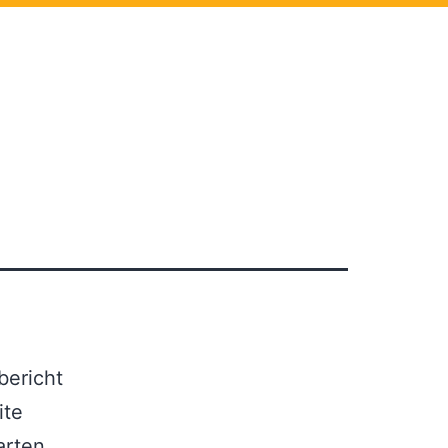
bericht
ite
arten